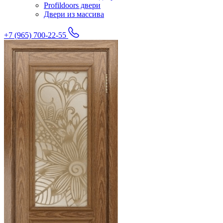
Profildoors двери
Двери из массива
+7 (965) 700-22-55