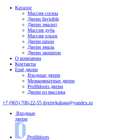
Каталог
Массив сосны
Двери Invisible
Двери эмалит
Массив дуба
Массив ольхи
Двери шпон
Двери эмаль
Двери экошпон
О компании
Контакты
Ещё двери
Входные двери
Межкомнатные двери
Profildoors двери
Двери из массива
+7 (965) 700-22-55
dverivkaluga@yandex.ru
Входные
двери
Profildoors