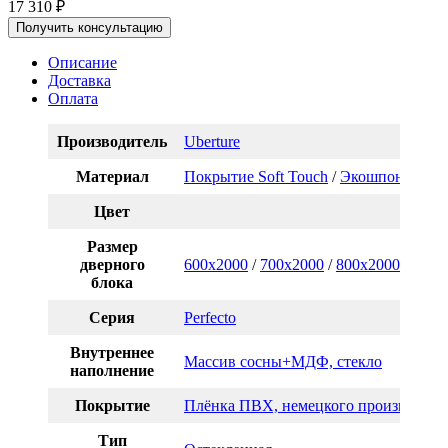
17 310
₽
Получить консультацию
Описание
Доставка
Оплата
Производитель
Uberture
Материал
Покрытие Soft Touch
/
Экошпон
Цвет
Размер
дверного
600x2000
/
700x2000
/
800x2000
/
900x
блока
Серия
Perfecto
Внутреннее
Массив сосны+МДФ, стекло
наполнение
Покрытие
Плёнка ПВХ, немецкого производств
Тип