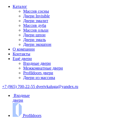
Каталог
Массив сосны
Двери Invisible
Двери эмалит
Массив дуба
Массив ольхи
Двери шпон
Двери эмаль
Двери экошпон
О компании
Контакты
Ещё двери
Входные двери
Межкомнатные двери
Profildoors двери
Двери из массива
+7 (965) 700-22-55
dverivkaluga@yandex.ru
Входные
двери
Profildoors