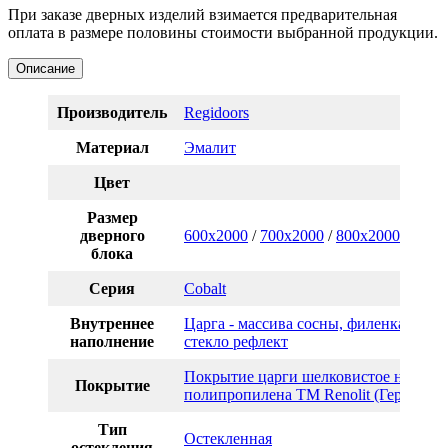
При заказе дверных изделий взимается предварительная
оплата в размере половины стоимости выбранной продукции.
Описание
Производитель
Regidoors
Материал
Эмалит
Цвет
Размер
дверного
600x2000
/
700x2000
/
800x2000
/
900x
блока
Серия
Cobalt
Внутреннее
Царга - массива сосны, филенка МДФ
наполнение
стекло рефлект
Покрытие царги шелковистое на осно
Покрытие
полипропилена TM Renolit (Германия
Тип
Остекленная
остекления