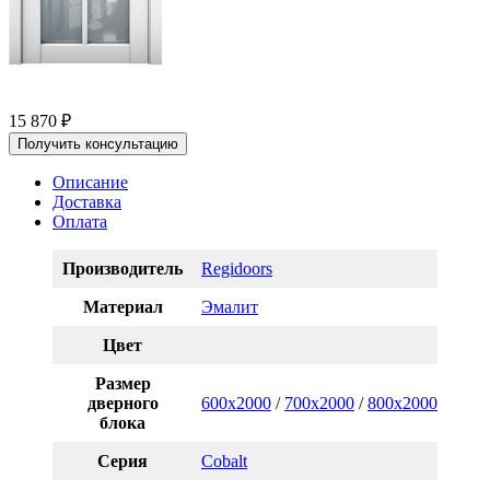
15 870
₽
Получить консультацию
Описание
Доставка
Оплата
Производитель
Regidoors
Материал
Эмалит
Цвет
Размер
дверного
600x2000
/
700x2000
/
800x2000
/
900x
блока
Серия
Cobalt