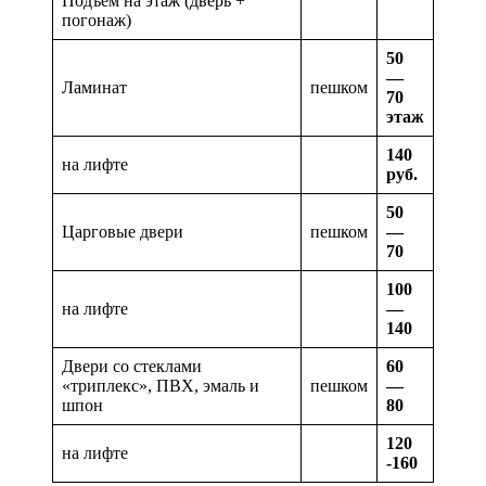
Подъем на этаж (дверь +
погонаж)
50
—
Ламинат
пешком
70
этаж
140
на лифте
руб.
50
Царговые двери
пешком
—
70
100
на лифте
—
140
Двери со стеклами
60
«триплекс», ПВХ, эмаль и
пешком
—
шпон
80
120
на лифте
-160